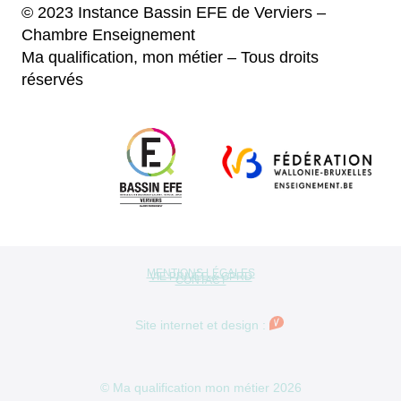
© 2023 Instance Bassin EFE de Verviers –
Chambre Enseignement
Ma qualification, mon métier – Tous droits
réservés
MENTIONS LÉGALES
VIE PRIVÉE & GPRD
CONTACT
Pied
Site internet et design :
de
© Ma qualification mon métier 2026
page