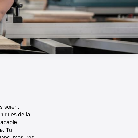
ls soient
hniques de la
capable
e
. Tu
plans, mesures,