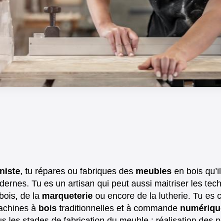
niste
, tu répares ou fabriques des
meubles
en bois qu’i
ernes. Tu es un artisan qui peut aussi maitriser les tec
bois, de la
marqueterie
ou encore de la lutherie. Tu es 
machines à
bois
traditionnelles et à commande
numériqu
us les stades de fabrication du meuble : réalisation des 