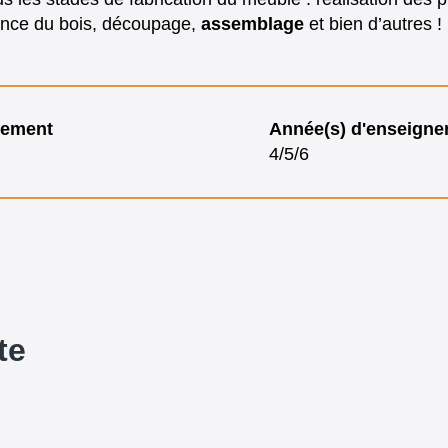
ence du bois, découpage,
assemblage
et bien d’autres !
nement
Année(s) d'enseign
4/5/6
te